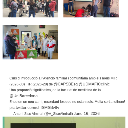
Curs d’Introducció a l’Atenció familiar i comunitària amb els nous MiR
@CAPSBEsq
@UDMAFICclinic
(2026-30) i IiR (2026-28) de
Una proporció significativa, de la facultat de medicina de la
@UniBarcelona
Enceten un nou camí, recordant-los que no estan sols. Molta sort a tothom!
pic.twitter.com/chISMSBv8v
June 16, 2026
— Antoni Sisó Almirall (@A_SisoAlmirall)