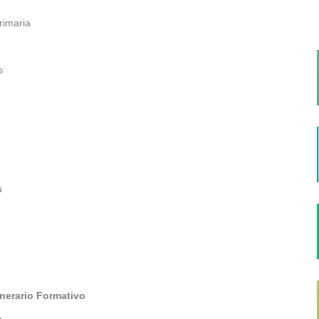
rimaria
s
s
inerario Formativo
s