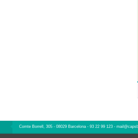
Comte Borrell, 305 - 08029 Barcelona - 93 22 99 123 - mail@caps