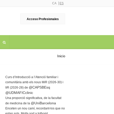
CA
ES
Acceso Profesionales
Inicio
Curs d’Introducció a l’Atenció familiar i
comunitària amb els nous MiR (2026-30) i
@CAPSBEsq
IiR (2026-28) de
@UDMAFICclinic
Una proporció significativa, de la facultat
@UniBarcelona
de medicina de la
Enceten un nou camí, recordant-los que no
estan sols. Molta sort a tothom!